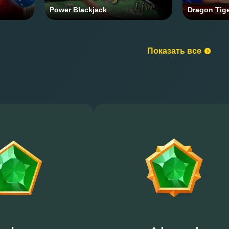
Power Blackjack
Dragon Tig
Показать все