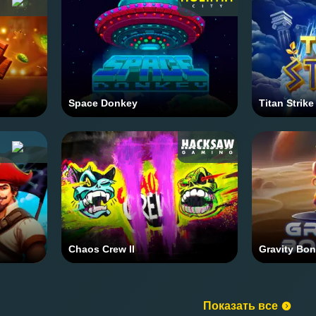
*****
255,20 ₽
 House
***
750,00 ₽
 Smash
Space Donkey
Titan Strike
*****
1 356,80 ₽
 House
*****
3 945,60 ₽
IZZA? PIZZA!
*****
240,00 ₽
Hades - Gods of War
Chaos Crew II
Gravity Bo
*****
280,00 ₽
 Princess
Показать все
*****
168,00 ₽