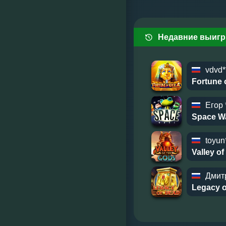
The Hand
Генна
Недавние выиг
Gates of
vdvd*
Fortune 
Егор 
Space W
toyun
Valley o
Дмитр
Legacy o
Крист
Cash & 