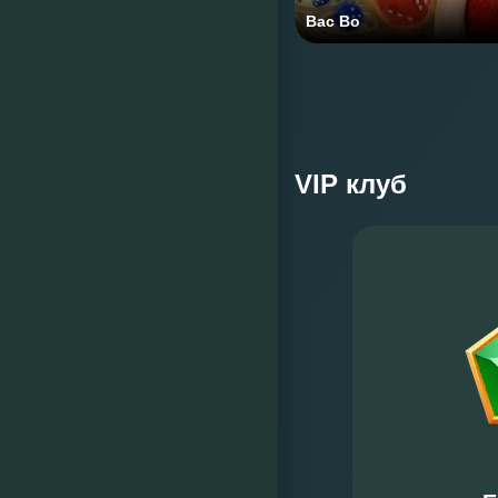
Bac Bo
VIP клуб