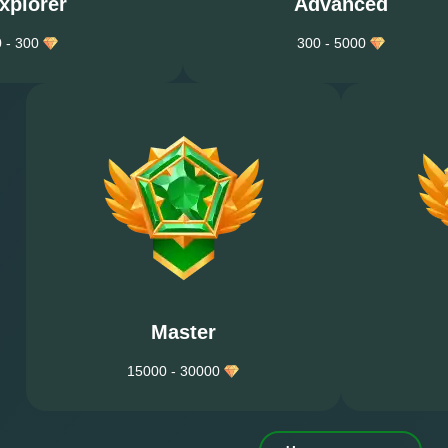
xplorer
Advanced
0 - 300
300 - 5000
Master
15000 - 30000