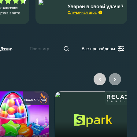
Игорь
70 770,00 ₽
Уверен в своей удаче?
оклассная
The Sword and The Grail
Случайная игра
ржка в чате
67 768,00 ₽
The Dog House
Дмитрий
219 724,80 ₽
Поиск игр
Все провайдеры
Джекпоты
Отыгрыш Бонуса
Zeus vs Hades - Gods of War
Дмитрий
1 889,64 €
Fortune of Giza
185 424,00 ₽
The Hand of Midas
174 790,00 ₽
Chaos Crew II
156 618,00 ₽