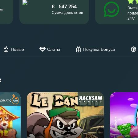
*****
3 227,20 ₽
€
547,254
Высок
мя
 Olympus
Сумма джекпотов
подде
24/7
*****
160,00 ₽
of Giza
*****
1 560,00 ₽
Новые
Слоты
Покупка Бонуса
ars
*****
160,00 ₽
f the Gods
е
*****
640,00 ₽
f Dead
*****
150,00 ₽
Crab
*****
10 150,00 ₽